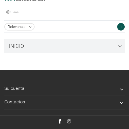
Relevancia
1

INICIO
Su cuenta

Contactos
