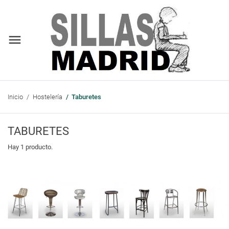
Inicio
Hostelería
Taburetes
TABURETES
Hay 1 producto.