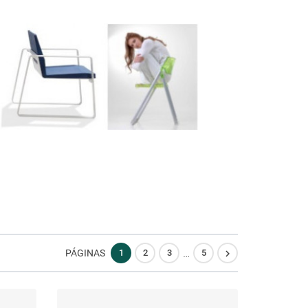
…

PÁGINAS
1
2
3
5