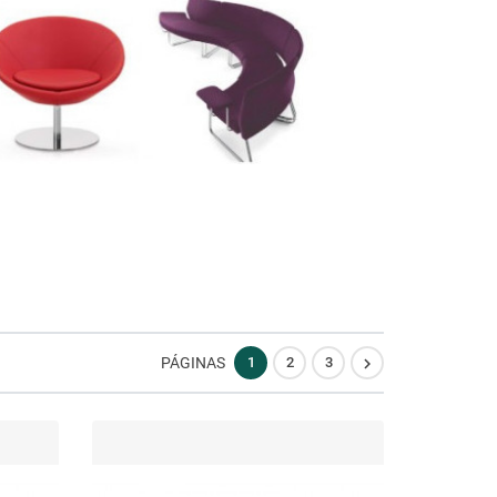

PÁGINAS
1
2
3